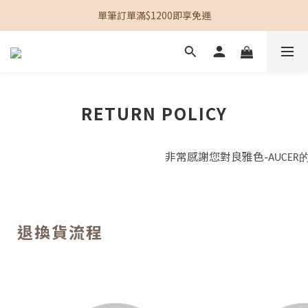
加入會員立即贈$100購物金
單筆訂單滿$1200即享免運
加入會員立即贈$100購物金
RETURN POLICY
非常感謝您對良雅色-
AUCER
退換貨流程