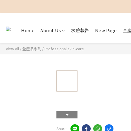
Home
About Us
檢驗報告
New Page
全
View All
/
全產品系列
/
Professional skin-care
Share