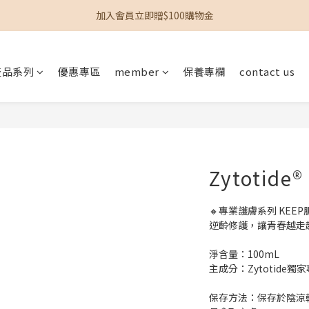
加入會員立即贈$100購物金
加入會員立即贈$100購物金
單筆訂單滿$1200即享免運
產品系列
優惠專區
member
保養專欄
contact us
加入會員立即贈$100購物金
Zytotide®
🔸專業護膚系列 KEEP
逆齡修護，讓青春越走
淨含量：100mL
主成分：Zytotid
保存方法：保存於陰涼