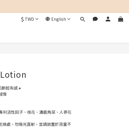
$
TWD
English
 Lotion
肌齡超有感🔸
越慢
e獨家專利活性因子、桂花、溝鹿角菜、人蔘花
乾燥處，勿陽光直射，並請放置於孩童不