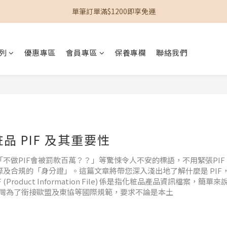
加入會員立即贈$100購物金
單筆訂單滿$1200即享免運
加入會員立即贈$100購物金
列
優惠專區
會員專區
保養專欄
聯絡我們
 PIF 及其重要性
不做PIF會被罰款百萬？？」等驚悚令人不安的標語，不用緊張PIF
際及合規的「身分證」。這篇文章將帶您深入淺出地了解什麼是 PIF
oduct Information File) 係是指化粧品產品資訊檔案，簡單來
灣為了銜接歐盟及東協等國際規範，要求不論是本土