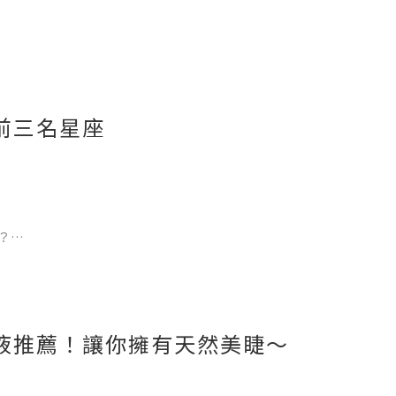
呢?
博士來解密：
前三名星座
而來。
，而成分名稱是無法自己訂定的。
？
，
液推薦！讓你擁有天然美睫～