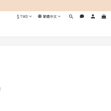
$
TWD
繁體中文
，
說