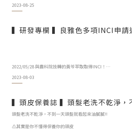
2023-08-25
化粧品衛生管理法修法中其中有一項就是分三階段實施PIF：
【第一階段】2024.07.01起，特殊用途化粧品PIF取代查驗登
▍研發專欄 ▍良雅色多項INCI申
修法後特殊用途化粧品取代藥用化粧
2022/05/28 與農科院技轉的黃芩萃取取得INCI！
2023-08-03
2023/08/02 良雅色專利原料MRGF取得INCI ！
▍頭皮保養誌 ▍頭髮老洗不乾淨，
2023/08/07 良雅色專利原料酵母萃取取得INCI ！
頭髮老洗不乾淨，不到一天頭髮就看起來油膩膩!!
⚠️其實是你不懂得保養你的頭皮