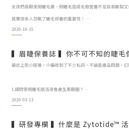
女孩們長期使用睫毛膏、假睫毛造成毛根營養不足容易斷裂又
買東西時衣服、配件、包包及保養品等，通通都不能少….
其實很多人忽略了睫毛保養的重要性！
甚至對於限量兩個字敵不住誘惑，一定讓自己在任何場所都光
2020-10-15
TOP2：摩羯座
▍眉睫保養誌 ▍你不可不知的睫毛保
市面上的睫毛滋養液品項百百種，除了選擇有效的產品外更要
最近上架小屈後，小編收到了不少私訊，不論是產品問題、訂
會不會造成眼瞼色素沉澱亦或者是停用後會有掉落的情況產生
摩羯座看起來很節儉，但是花錢可是不手軟的，
對於高品質可是有一定要求
1.請問使用睫毛賦活液會產生黑眼圈？
超有感睫毛滋養液！主要成分含有Zytotide®-FSGF活性因子
2020-03-13
這是小編近期收到最多人問的問題，其實阿～多半是添加了「前列腺素
利用專利技術將酵母菌中的蛋白質萃取出後，以黃金比例重新
的藥品，對睫毛增長、變粗有明顯效果，但很有可能導致眼周
聞出現！
又稱 #多胜肽
▍研發專欄 ▍什麼是 Zytotide™