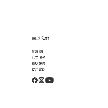
沒錯，在擦完化妝水後，就是使用精華液保養，使用順序「化
常見的基本保養。
關於我們
｜按摩至吸收
關於我們
塗抹於肌膚後，可以用手指輕輕按
代工服務
檢驗報告
使用實例