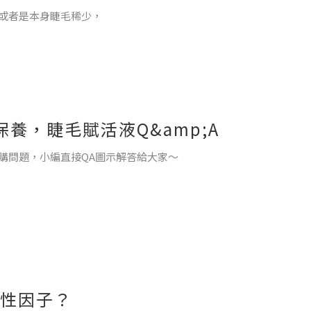
或者是本身睫毛稀少，
鮮亮麗！
養，睫毛賦活液Q&amp;A
注意的是「成分」內容物添加，
購問題，小編直接QA圖示解答給大家～
？
；
」，主成分是0.01% bimatoprost，本身為治療「青光眼」
排序活性因子，
色素沉澱變深、眼睛周圍的皮膚紅腫過敏，才會有所謂的熊貓眼的傳
 活性因子？