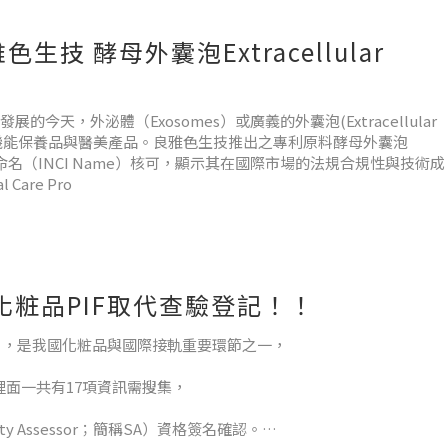
 酵母外囊泡Extracellular
，外泌體（Exosomes）或廣義的外囊泡(Extracellular
用於高機能保養品與醫美產品。良雅色生技推出之專利原料酵母外囊泡
際化妝品成分命名（INCI Name）核可，顯示其在國際市場的法規合規性與技術成
are Pro
化粧品PIF取代查驗登記！！
簡稱PIF），是我國化粧品與國際接軌重要環節之一，
裡面一共有17項資訊需搜集，
Assessor；簡稱SA）資格簽名確認。