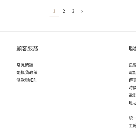
妝水→精華液→乳液→乳霜」，進入冬天可加入油或厚霜，也是我們
1
2
3
顧客服務
聯
常見問題
良
退換貨政策
電話
條款與細則
傳真 
時間 
電郵 
地址
統一
工廠