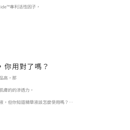
tide™專利活性因子，
)，
質領域多年的偉喬生醫與台灣雅色共同研發專利原料，
，你用對了嗎？
白質；能夠調節細胞之間的各種活動與功能，充當細胞間的信號，
品高，那
肌膚的的滲透力，
液，但你知道精華液該怎麼使用嗎？