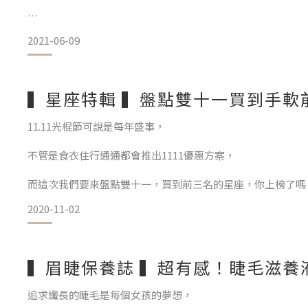
2021-06-09
明明每天洗頭，但為什麼不到一天頭髮看起來濕搭搭、油膩膩
INCI是什麼？
換了好幾種洗護髮產品還是沒有改善？兩大步驟，由專業生醫
▍星座特輯 ▍盤點雙十一買到手軟
一般化粧品中添加的原料可能是由很多原料萃取、合成、組合
11.11光棍節可說是每年盛事，
STEP 1：為什麼頭皮會出油？找出出油原因。
一個原料裡面可能有很多植物、萃取物、化學物合成物的組成
不管是食衣住行通通都會推出1111優惠方案，
頭皮是臉部肌膚的延伸，頭皮的老化比肌膚跟身體快很多，
因此國際有一個國際化粧品成分命名International N
而這次我們要來盤點雙十一，買到前三名的星座，你上榜了嗎
不當的生活作息、壓力、錯誤的清潔方式，導致油脂分泌異常
2020-11-02
頭皮是第二張臉，臉要好好保養頭皮也要。
✅生活作息: 這些看似無關緊要的日常習慣，其實正日積月累
▍眉睫保養誌 ▍超有感！睫毛滋養
TOP3：獅子座
追求纖長的睫毛是每個女孩的夢想，
我們都知道獅子座愛面子、喜歡被稱讚、有著莫名的優約感，