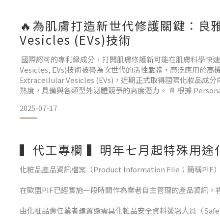
🔥為肌膚打造新世代修護關鍵：良雅色生技
Vesicles (EVs)技術
國際認可的專利級成分，打開肌膚修護新可能在肌膚科學快速發展的今天
Vesicles, EVs)技術被譽為次世代的活性載體，廣泛應
Extracellular Vesicles (EVs)，近期正式取得國
熟度，具備與各類型外泌體競爭的高度潛力。 📄 根據 Personal C
2025-07-17
▍代工專欄 ▍明年七月起特殊用途
化粧品產品資訊檔案（Product Information File；
在歐盟PIF已經實施一段時間作為業者自主管理的產品資訊，
由化粧品責任業者建置還需具化粧品安全資料簽署人員（Safety 