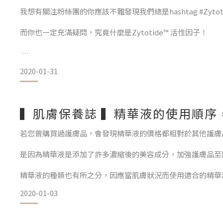
我想有關注粉絲團的你應該不難發現我們總是hashtag #Zyto
但是 #睫毛賦活液 並沒有添加所謂的藥物成分(驗證報告這裡看
而你也一定充滿疑問，究竟什麼是Zytotide™ 活性因子！
專利Zyt
2020-01-31
先說說Zytotide™ 專利活性因子的由來，由專注於蛋白
▍肌膚保養誌 ▍精華液的使用順序
Zytotide™超過50個胺基酸折疊而成，又稱為多胜肽蛋
若您曾購買過護膚品，會發現精華液的價格都相對於其他護膚
與人體細胞的接受體結合後發揮作用，並能啟動細
是因為精華液是添加了許多濃縮後的美容成分，加強護膚品至
精華液的種類也有所之分，因應當肌膚狀況而使用適合的精華
2020-01-03
｜化妝水後使用精華液